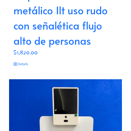
metálico 1lt uso rudo
con señalética flujo
alto de personas
$
1,820.00
Details