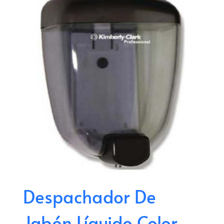
Despachador De
Jabón Líquido Color