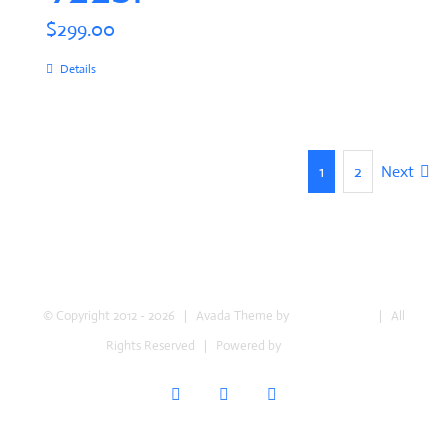
$
299.00
Details
1
2
Next
© Copyright 2012 -
2026 | Avada Theme by
Theme Fusion
| All
Rights Reserved | Powered by
WordPress
Facebook
Twitter
YouTube