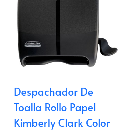
Despachador De
Toalla Rollo Papel
Kimberly Clark Color