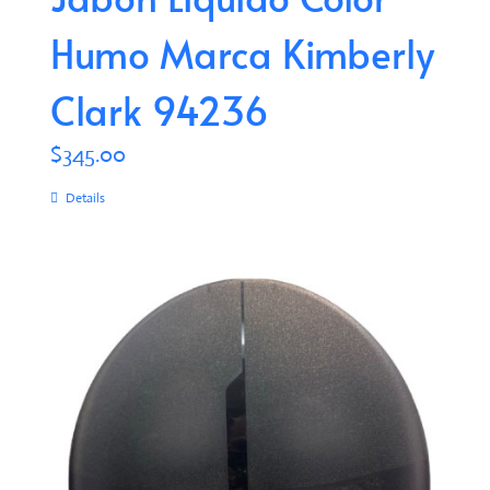
Humo Marca Kimberly
Clark 94236
$
345.00
Details