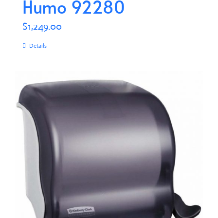
Humo 92280
$
1,249.00
Details